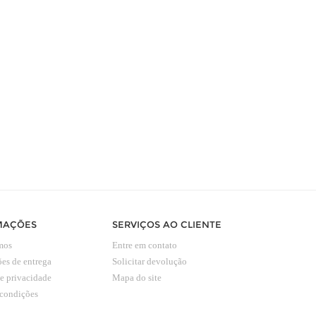
MAÇÕES
SERVIÇOS AO CLIENTE
mos
Entre em contato
es de entrega
Solicitar devolução
de privacidade
Mapa do site
 condições