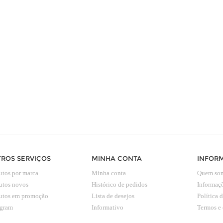
ROS SERVIÇOS
MINHA CONTA
INFOR
utos por marca
Minha conta
Quem so
utos novos
Histórico de pedidos
Informaçõ
utos em promoção
Lista de desejos
Política 
agram
Informativo
Termos e